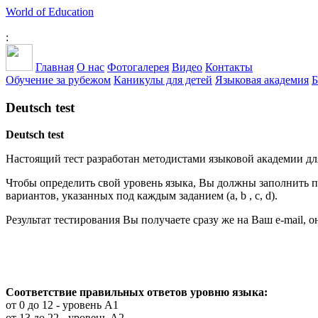
World of Education
:
Главная
О нас
Фотогалерея
Видео
Контакты
Обучение за рубежом
Каникулы для детей
Языковая академия
Б
Deutsch test
Deutsch test
Настоящий тест разработан методистами языковой академии дл
Чтобы определить свой уровень языка, Вы должны заполнить п
вариантов, указанных под каждым заданием (a, b , c, d).
Результат тестирования Вы получаете сразу же на Ваш e-mail, 
Соответствие правильных ответов уровню языка:
от 0 до 12 - уровень А1
от 13 до 22 - уровень А2